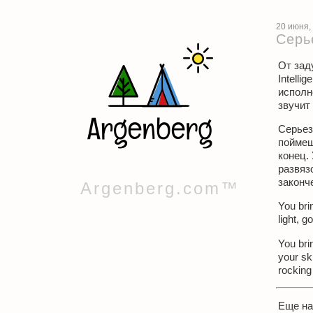
20 июня,
Серь
От зад
Intelli
исполн
звучит 
Серьез
поймеш
конец.
развяз
законче
Argenberg.com™
You brin
light, g
You brin
your ski
rocking 
Еще н