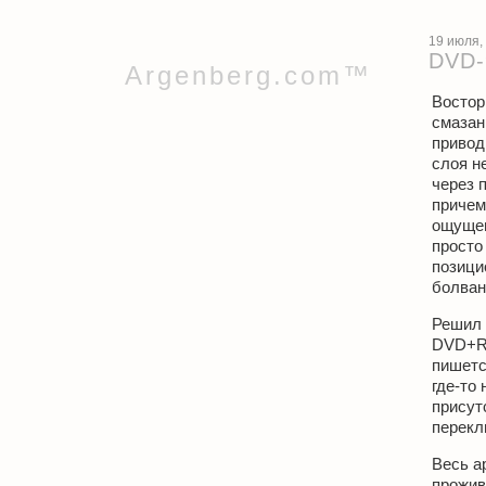
19 июля,
DVD-
Argenberg.com™
Востор
смазан
привод
слоя н
через 
причем
ощущен
просто
позици
болван
Решил 
DVD+R 
пишетс
где-то 
присут
перекл
Весь а
прожив