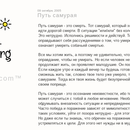
09 октября, 2005
Путь самурая
Путь самурая - это смерть. Тот самурай, который 
идти дорогой смерти. В ситуации "или/или" без ко
Это нетрудно. Исполнись решимости и действуй. 
оправдывают себя рассуждениями о том, что умере
означает умереть собачьей смертью.
Все мы хотим жить, а поэтому не удивительно, чт
оправдание, чтобы не умирать. Но если человек не
продолжает жить, он проявляет малодушие. Он пос
Если каждое утро и каждый вечер ты будешь готови
сможешь жить так, словно твое тело уже умерло,
.com™
самураем. Тогда вся твоя жизнь будет безупречной
своем поприще.
Путь самурая - это осознание неизвестности, ибо т
может случиться с тобой в любое мгновение. Нео
обдумывать внезапность ситуации и непредвиденно
Часто победа и поражение зависят от мимолетност
таких условиях, уйти от позора нетрудно - для это
Но даже если ты знаешь, что обречен на поражени
устремляться к цели. Для этого нет нужды ни в муд