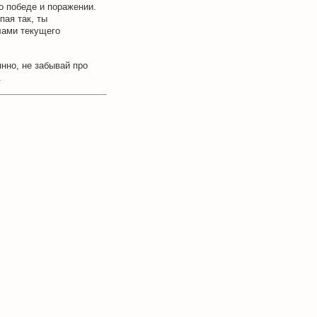
о победе и поражении.
пая так, ты
лами текущего
нно, не забывай про
.