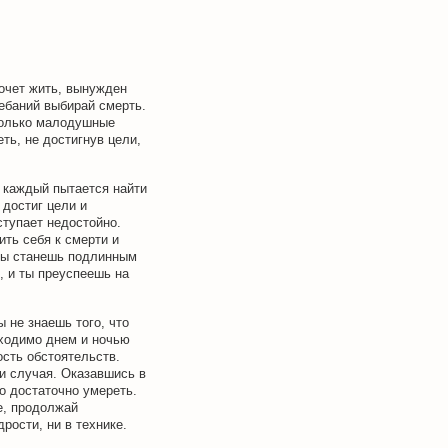
хочет жить, вынужден
лебаний выбирай смерть.
Только малодушные
ть, не достигнув цели,
о каждый пытается найти
 достиг цели и
тупает недостойно.
ть себя к смерти и
 ты станешь подлинным
, и ты преуспеешь на
ы не знаешь того, что
бходимо днем и ночью
сть обстоятельств.
и случая. Оказавшись в
го достаточно умереть.
е, продолжай
рости, ни в технике.