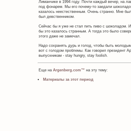
Лиманчике в 1994 году. Почти каждый вечер, на ла
под фонарем. Мы его почему-то заедали шоколадом
казалось неестественным. Очень странно. Мне был
был девственником.
Сейчас бы я уже не стал пить пиво с шоколадом. И
бы это казалось странным. А тогда это было совер
этого даже не замечал.
Надо сохранять дурь и голод, чтобы быть молодым
вот с голодом проблемы. Как говорил президент A
выпускникам - stay hungry, stay foolish.
Еще на
Argenberg.com™
на эту тему:
Материалы за этот период