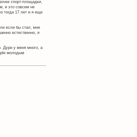
вочке спорт-площадки,
, и это совсем не
о тогда 17 лет и я еще
ли если бы стал, мне
шенно естественно, я
. Дури у меня много, а
pple молодым