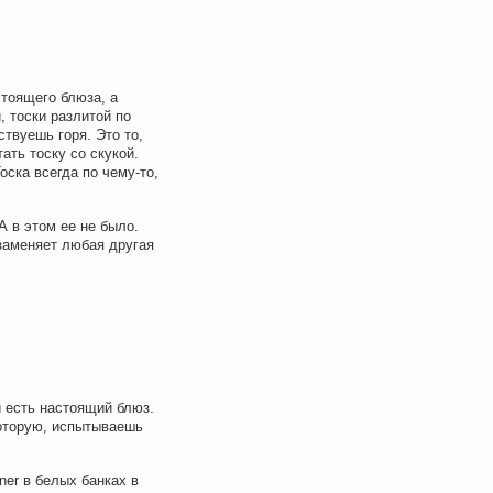
стоящего блюза, а
 тоски разлитой по
ствуешь горя. Это то,
ать тоску со скукой.
оска всегда по чему-то,
А в этом ее не было.
заменяет любая другая
и есть настоящий блюз.
которую, испытываешь
ner в белых банках в