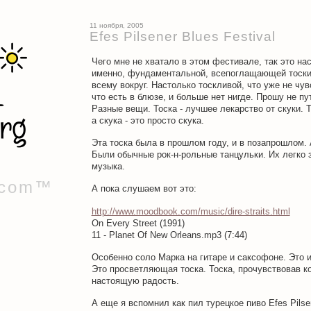
11 ноября, 2005
Efes Pilsener Blues Festival
Чего мне не хватало в этом фестивале, так это на
именно, фундаментальной, всепоглащающей тоски,
всему вокруг. Настолько тоскливой, что уже не чув
что есть в блюзе, и больше нет нигде. Прошу не пут
Разные вещи. Тоска - лучшее лекарство от скуки. Т
а скука - это просто скука.
Эта тоска была в прошлом году, и в позапрошлом. 
Были обычные рок-н-рольные танцульки. Их легко 
музыка.
.com™
А пока слушаем вот это:
http://www.moodbook.com/music/dire-straits.html
On Every Street (1991)
11 - Planet Of New Orleans.mp3 (7:44)
Особенно соло Марка на гитаре и саксофоне. Это 
Это просветляющая тоска. Тоска, прочувствовав 
настоящую радость.
А еще я вспомнил как пил турецкое пиво Efes Pilse