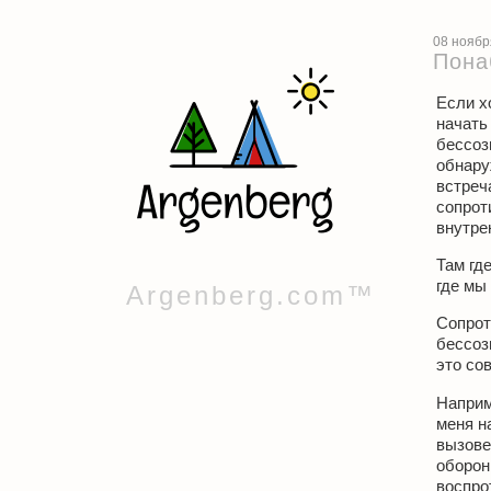
08 ноябр
Пона
Если х
начать
бессоз
обнару
встреч
сопрот
внутре
Там гд
где мы
Argenberg.com™
Сопрот
бессоз
это со
Наприм
меня н
вызове
оборон
воспро