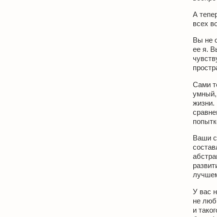
А тепер
всех в
Вы не 
ее я. В
чувств
простр
Сами т
умный, 
жизни.
сравне
попытк
Ваши с
состав
абстра
развит
лучшем
У вас 
не люб
и таког