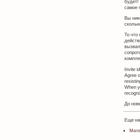
будет!
самое г
Вы ник
скольк
То что 
действ
вызвал
сопрот
компле
Invite 
Agree o
resistin
When yo
recogni
До новы
Еще н
Мате