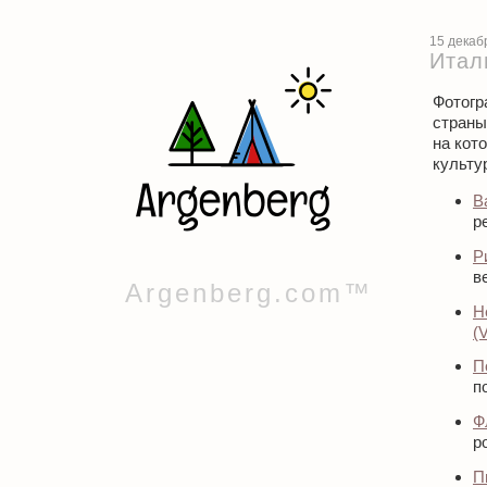
15 декаб
Итал
Фотогр
страны
на кот
культу
В
р
Р
в
Argenberg.com™
Н
(
П
п
Ф
р
П