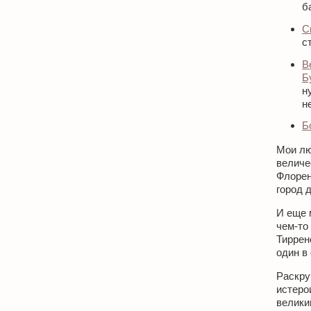
б
С
с
В
Б
н
н
Б
Мои лю
величе
Флорен
город 
И еще 
чем-то
Тирренс
один в
Раскр
истеро
велики