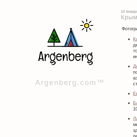
10 январ
Крым
Фотогр
К
д
т
ин
Д
п
а
Argenberg.com™
с
Е
Б
1
Л
м
з
п