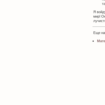
т
Я войду
мир! Он
лучист
Еще н
Мате