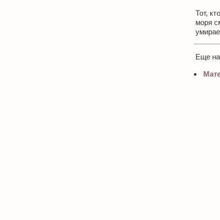
Тот, кт
моря см
умирае
Еще н
Мате