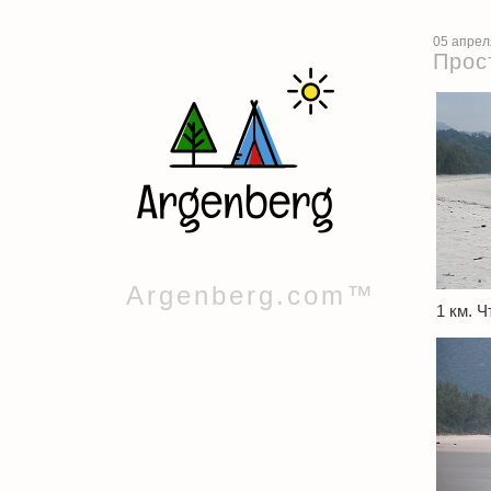
05 апрел
Прос
Argenberg.com™
1 км. 