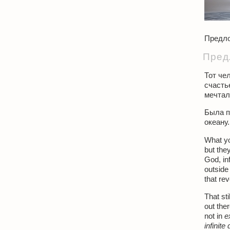
Предло
Пред
Тот че
счасть
мечтал
Была п
океану..
What yo
but they
God, inf
outside
that rev
That sti
out ther
not in
e
infinite