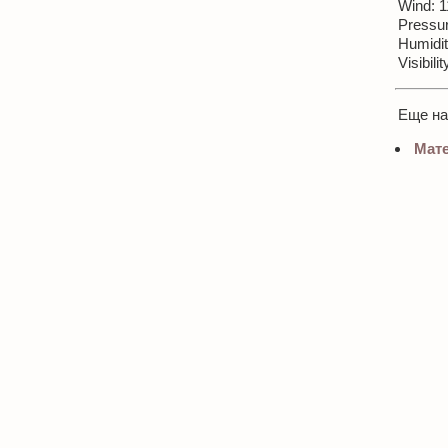
Wind: 1
Pressur
Humidit
Visibili
Еще н
Мате