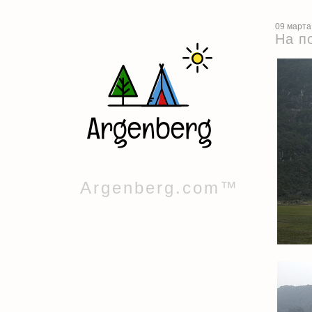
09 марта
На п
Argenberg.com™