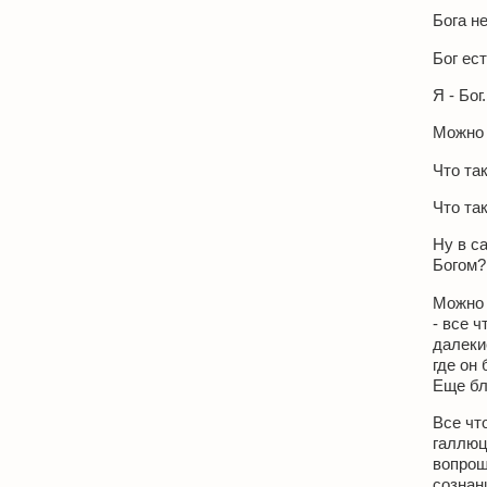
Бога не
Бог ест
Я - Бог
Можно 
Что та
Что так
Ну в с
Богом?
Можно 
- все 
далекие
где он 
Еще бл
Все чт
галлюц
вопрош
сознан