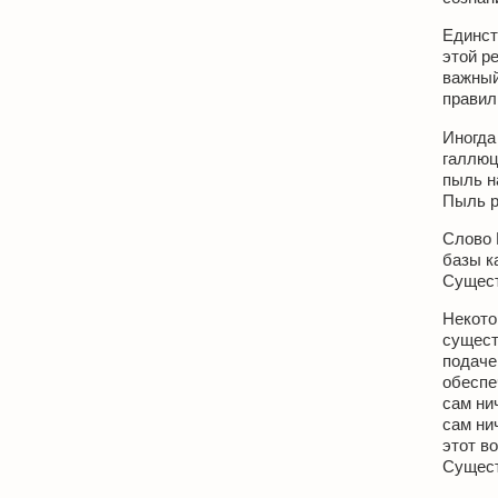
Единст
этой р
важный
правил
Иногда
галлюц
пыль н
Пыль р
Слово 
базы к
Сущест
Некото
сущест
подаче
обеспе
сам нич
сам ни
этот в
Сущест