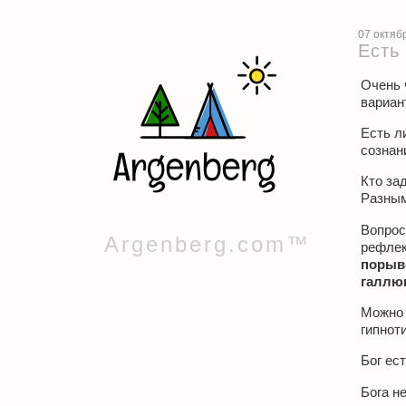
07 октяб
Есть
Очень 
вариан
Есть л
сознан
Кто зад
Разным
Вопрос
Argenberg.com™
рефлек
порыв
галлю
Можно 
гипнот
Бог ест
Бога не