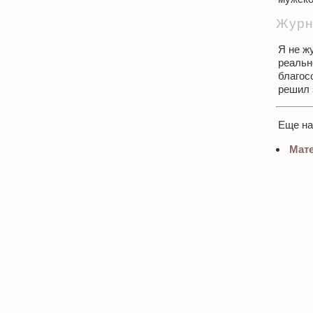
Журн
Я не ж
реальн
благос
решил 
Еще н
Мате