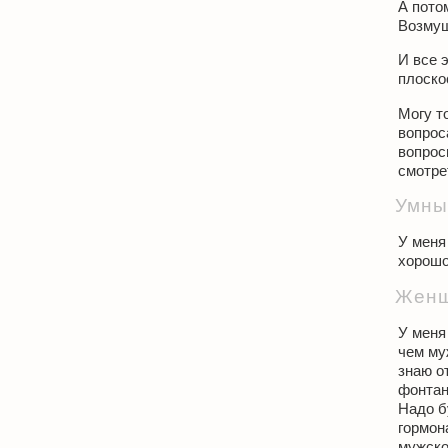
А пото
Возмущ
И все 
плоско
Могу т
вопрос
вопрос
смотре
Умны
У меня
хорошо
Жен
У меня
чем му
знаю от
фонтан
Надо б
гормон
мужско