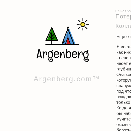
05 ноябр
Поте
Колл
Еще о т
Я иссл
как ни
- непон
несет 
глубин
Она ко
Argenberg.com™
котору
снаруж
под чт
рождаю
только
Когда 
бы наб
мучите
оказыв
бороть