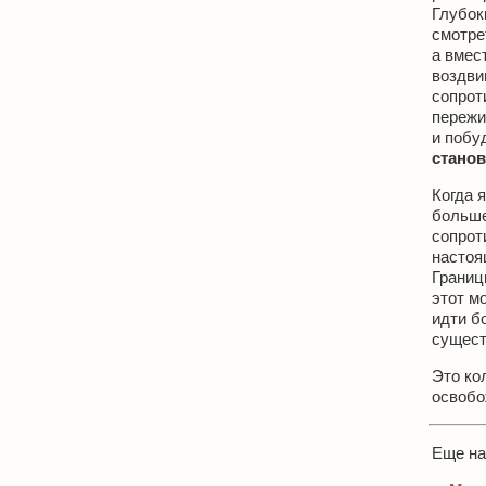
Глубок
смотре
а вмес
воздви
сопрот
пережи
и побу
станов
Когда 
больше
сопрот
настоящ
Границ
этот мо
идти б
сущест
Это ко
освобо
Еще н