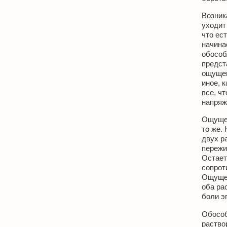
Возник
уходит
что ес
начина
обособ
предст
ощущен
иное, 
все, ч
напряж
Ощущен
то же.
двух р
пережи
Остает
сопрот
Ощущен
оба ра
боли э
Обособ
раство