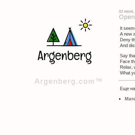
02 июля,
Open
It seem
A new a
Deny th
And dis
Say tha
Face th
Relax, 
What yo
Argenberg.com™
Еще н
Мате