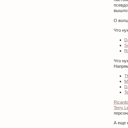
псевдо
вышло 
О волш
Что ну
D
S
Ri
Что ну
Напрям
T
M
D
T
Ricardo
Terry L
персона
А еще 