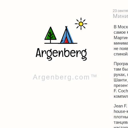
23 сентя
Мин
В Моск
самое 
Мартин
минима
не поя
спиной
Програ
там был
руках, 
Argenberg.com™
Шанти 
презент
F. Coc
компил
Jean F
house-
плотны
танцев
настоящ