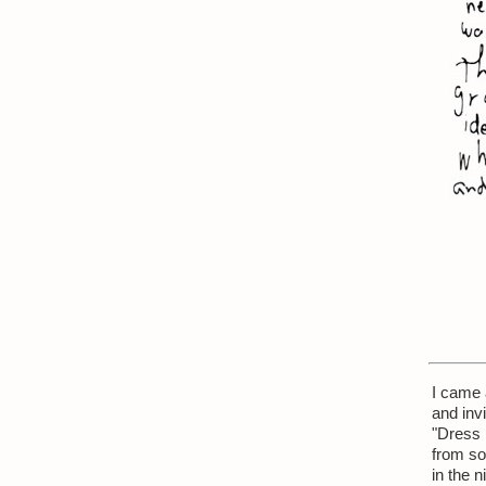
I came 
and invi
"Dress 
from so
in the n