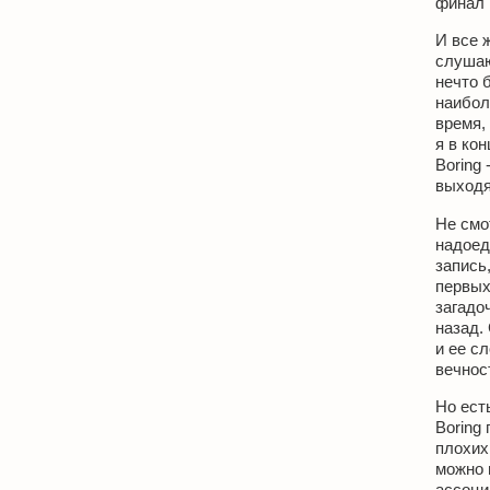
финал "
И все 
слушаю
нечто 
наибол
время, 
я в кон
Boring 
выходя
Не смо
надоед
запись
первых 
загадо
назад.
и ее с
вечнос
Но ест
Boring
плохих
можно 
ассоци