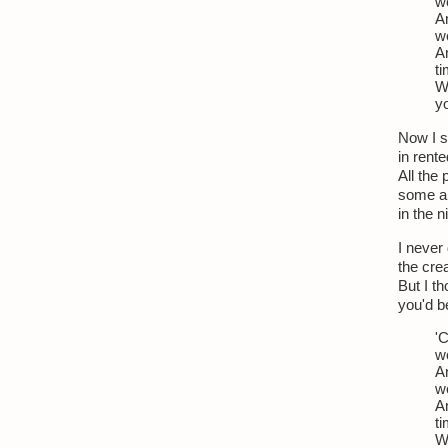
w
A
w
A
t
W
yo
Now I si
in rent
All the 
some ar
in the n
I never 
the cre
But I th
you'd b
'
w
A
w
A
t
W