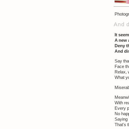
Photogr
And d
It see
A new a
Deny th
And di
Say tha
Face th
Relax, 
What yo
Misera
Meanwhil
With re
Every p
No happ
Saying 
That's t