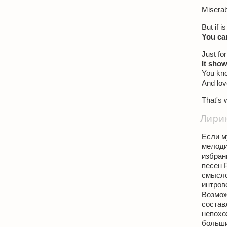
Miserabl
But if i
You can
Just fo
It show
You kno
And lov
That's 
Лири
Если м
мелоди
избран
песен 
смысло
интров
Возмож
состав
непохо
больши