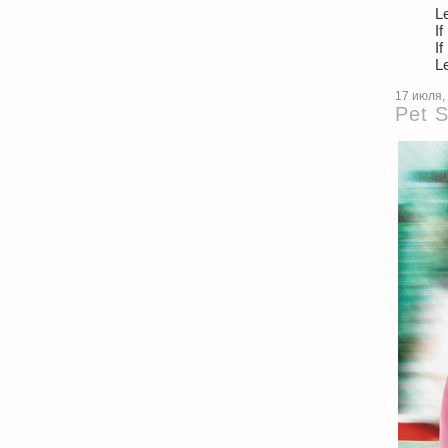
L
If
If
L
17 июля,
Pet 