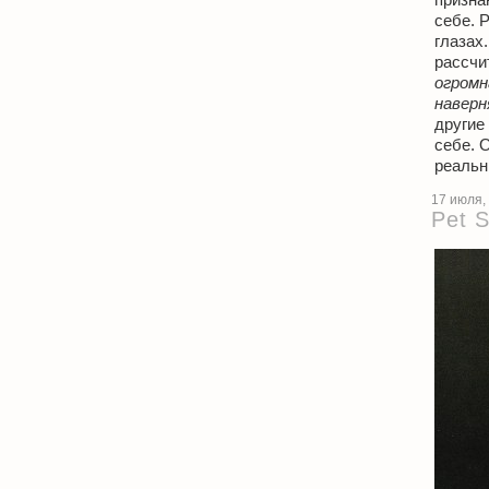
себе. 
глазах
рассчи
огромн
наверн
другие
себе. 
реальн
17 июля,
Pet 