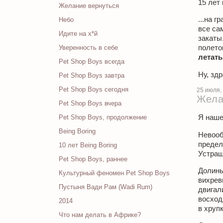
15 лет 
Желание вернуться
...на 
Небо
все са
Идите на х*й
закаты
полетов
Уверенность в себе
летать
Pet Shop Boys всегда
Ну, зд
Pet Shop Boys завтра
Pet Shop Boys сегодня
25 июля,
Жела
Pet Shop Boys вчера
Я наше
Pet Shop Boys, продолжение
Being Boring
Невооб
предел
10 лет Being Boring
Устраш
Pet Shop Boys, раннее
Долины
Культурный феномен Pet Shop Boys
вихрев
Пустыня Вади Рам (Wadi Rum)
двигал
восход
2014
в хруп
Что нам делать в Африке?