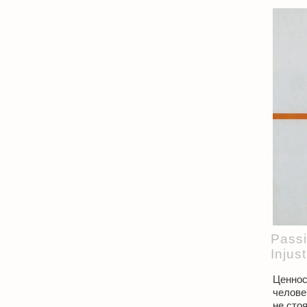
Passi
Injus
Ценнос
челове
не стоя