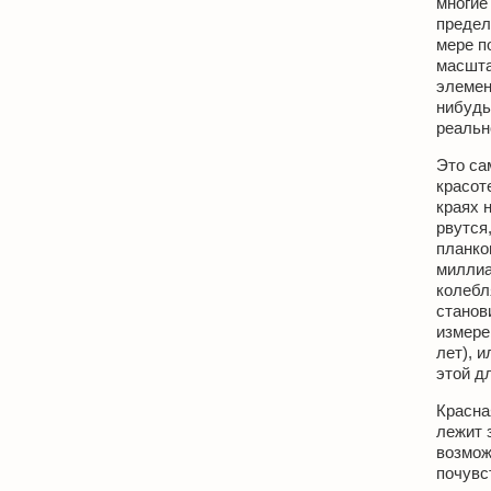
многие
предел
мере п
масшта
элемен
нибудь
реальн
Это са
красот
краях 
рвутся,
планко
миллиа
колебл
станов
измере
лет), и
этой д
Красна
лежит 
возмож
почувс