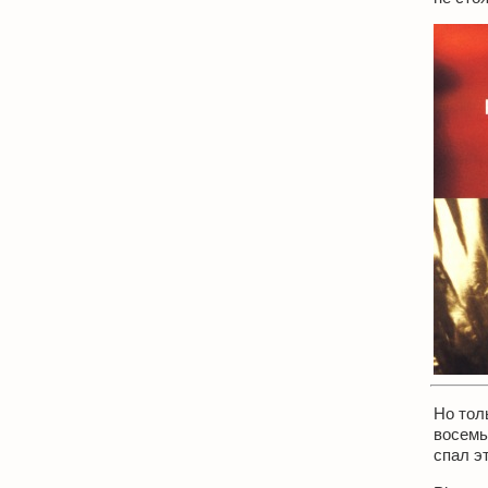
Но тол
восемь
спал эт