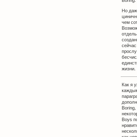
Boring.
Но даж
циничн
чем сот
Возмож
отдель
создан
сейчас
прослу
бесчис
единст
жизни.
Как я 
каждым
парагр
дополн
Boring,
некото
Boys п
нравит
нескол
как но