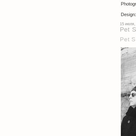
Photogr
Design:
15 июля,
Pet 
Pet S