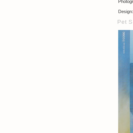
Photogr
Design:
Pet S