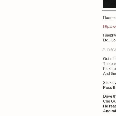
Полное
http:/
Графич
Ltd., L
A new
Out of b
The par
Picks u
And the
Sticks w
Pass th
Drive th
Che Gue
He rea
And tak