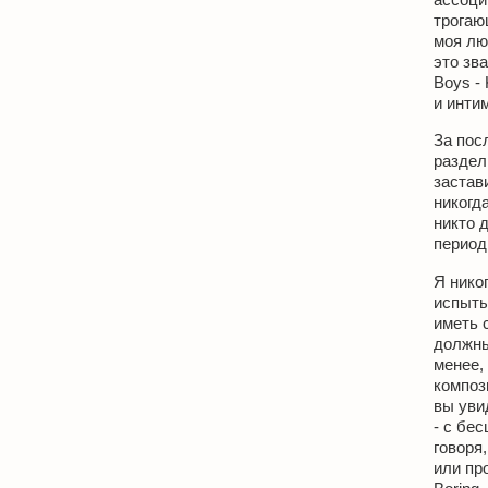
трогаю
моя лю
это зв
Boys - 
и инти
За пос
раздел
застав
никогд
никто 
период
Я нико
испыты
иметь 
должны
менее,
композ
вы уви
- с бе
говоря
или пр