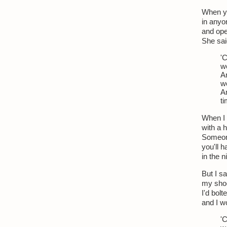
When yo
in anyo
and ope
She sai
'
w
A
w
A
t
When I w
with a 
Someone
you'll h
in the 
But I s
my shoe
I'd bolt
and I w
'