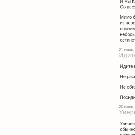
И мы п
Со все
Мимо б
из нев
помчим
небоск
остане
21 июля,
Идит
Идите 
Не рас
Не оби
Посиди
20 июля,
Увер
Уверен
обычно
призна