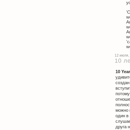
yo
'
w
A
w
A
w
'
w
12 июля,
10 ле
10 Yea
удивит
создан
вступи
потому
отноше
полнос
можно 
один в 
слушает
друга 