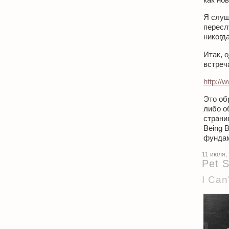
Я слуш
пересл
никогд
Итак, 
встреч
http://
Это об
либо о
страни
Being 
фундам
11 июля,
Pet 
I Can