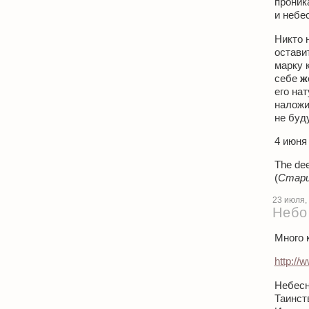
проник
и небес
Никто 
остави
марку 
себе
ж
его на
наложи
не буд
4 июня 
The dee
(
Стари
23 июля,
Небо
Много 
http://
Небесн
Таинст