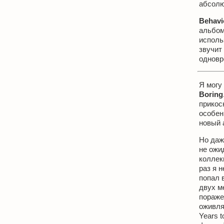
абсолю
Behavi
альбо
исполь
звучит
одновр
Я могу
Boring
прикос
особен
новый 
Но даж
не ожи
коллек
раз я 
попал 
двух м
пораже
оживляя
Years t