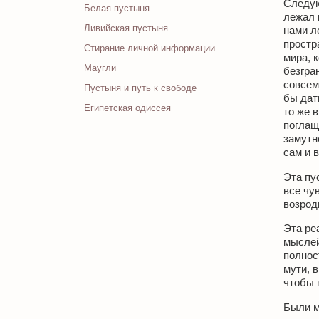
Следую
Белая пустыня
лежал 
Ливийская пустыня
нами л
простр
Стирание личной информации
мира, 
Маугли
безгра
совсем
Пустыня и путь к свободе
бы дат
Египетская одиссея
то же 
поглащ
замутн
сам и 
Эта пу
все чу
возрод
Эта ре
мыслей
полнос
мути, 
чтобы 
Были м