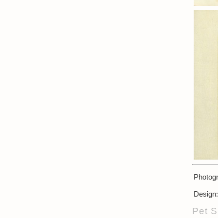
Photogr
Design:
Pet S